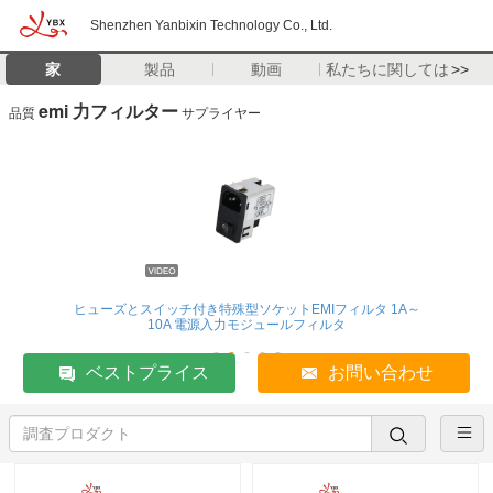
Shenzhen Yanbixin Technology Co., Ltd.
家
製品
動画
私たちに関しては
>>
emi 力フィルター
品質
サプライヤー
ヒューズとスイッチ付き特殊型ソケットEMIフィルタ 1A～
10A 電源入力モジュールフィルタ
ベストプライス
お問い合わせ