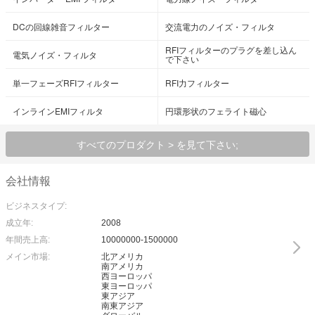
DCの回線雑音フィルター
交流電力のノイズ・フィルタ
RFIフィルターのプラグを差し込ん
電気ノイズ・フィルタ
で下さい
単一フェーズRFIフィルター
RFI力フィルター
インラインEMIフィルタ
円環形状のフェライト磁心
すべてのプロダクト > を見て下さい;
会社情報
ビジネスタイプ:
成立年:
2008
年間売上高:
10000000-1500000
メイン市場:
北アメリカ
南アメリカ
西ヨーロッパ
東ヨーロッパ
東アジア
南東アジア