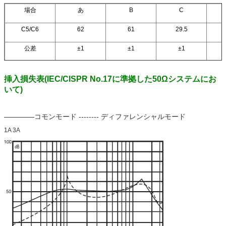
場合
あ
B
C
C5/C6
62
61
29.5
公差
±1
±1
±1
挿入損失表(IEC/CISPR No.17に準拠した50Ωシステムにお
いて)
コモンモード -------- ディファレンシャルモード
1A 3A