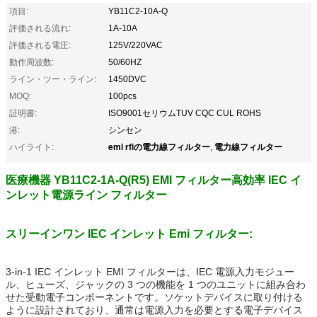
項目:
YB11C2-10A-Q
評価される流れ:
1A-10A
評価される電圧:
125V/220VAC
動作周波数:
50/60HZ
ライン・ツー・ライン:
1450DVC
MOQ:
100pcs
証明書:
ISO9001セリウムTUV CQC CUL ROHS
港:
シンセン
emi rfiの電力線フィルター
電力線フィルター
ハイライト:
,
医療機器 YB11C2-1A-Q(R5) EMI フィルター高効率 IEC イ
ンレット電源ライン フィルター
スリーインワン IEC インレット Emi フィルター:
3-in-1 IEC インレット EMI フィルターは、IEC 電源入力モジュー
ル、ヒューズ、ジャックの 3 つの機能を 1 つのユニットに組み合わ
せた受動電子コンポーネントです。
ソケットデバイスに取り付ける
ように設計されており、通常は電源入力を必要とする電子デバイス