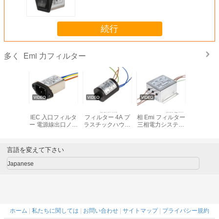
パワー ライン フィルター
続行
Emi 力フィルター
多く
 IECのソケ
YB11A2-10A-W
250V洗濯機 EMI
CE ENEC 認定三
単一フェー
域単一フ
IEC 入口フィルタ
フィルター 4A プ
相 Emi フィルター
力は3A 6A
ィルター
ー 電源線出口ノイ
ラスチックハウジ
三相電力システム
ボルトで
フィルタ
ズフィルター 医療
ング 電源フィルタ
用高減衰 RFI フィ
AC低域
機器用
ー ワイヤリード出
ルター
をろ過
力
言語を変えて下さい
Japanese
ホーム
|
私たちに関しては
|
お問い合わせ
|
サイトマップ
|
プライバシー規約