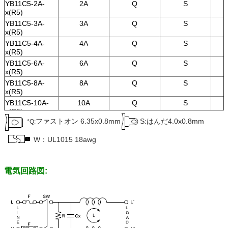
YB11C5-2A-
2A
Q
S
x(R5)
x(R5)
YB11C4-6A-
6A
Q
S
YB11C5-3A-
3A
Q
S
x(R5)
x(R5)
YB11C4-8A-
8A
Q
S
YB11C5-4A-
4A
Q
S
x(R5)
x(R5)
YB11C4-10A-
10A
Q
S
YB11C5-6A-
6A
Q
S
x(R5)
x(R5)
YB11C5-8A-
8A
Q
S
x(R5)
YB11C5-10A-
10A
Q
S
x(R5)
ファストオン 6.35x0.8mm
S:はんだ4.0x0.8mm
*Q:
YB11C6-1A-
1A
Q
S
x(R5)
W：UL1015 18awg
YB11C6-2A-
2A
Q
S
x(R5)
YB11C6-3A-
3A
Q
S
電気回路図:
x(R5)
YB11C6-4A-
4A
Q
S
x(R5)
YB11C6-6A-
6A
Q
S
x(R5)
YB11C6-8A-
8A
Q
S