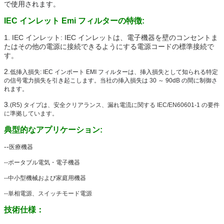
で使用されます。
IEC インレット Emi フィルターの特徴:
1. IEC インレット: IEC インレットは、電子機器を壁のコンセントま
たはその他の電源に接続できるようにする電源コードの標準接続で
す。
2.
低挿入損失: IEC インポート EMI フィルターは、挿入損失として知られる特定
の信号電力損失を引き起こします。当社の挿入損失は 30 ～ 90dB の間に制御さ
れます。
3.
(R5) タイプは、安全クリアランス、漏れ電流に関する IEC/EN60601-1 の要件
に準拠しています。
典型的なアプリケーション:
--
医療機器
--ポータブル電気・電子機器
--中小型機械および家庭用機器
--単相電源、スイッチモード電源
技術仕様：