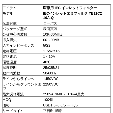
アイテム
医療用 IEC インレットフィルター
モデル
IECインレットエミフィルタ YB11C2-
10A-Q
伝達関数
ローパス
パッケージ型式
表面実装
公称中心周波数
10K-30MHZ
挿入損失
60～90dB
入力インピーダンス
50Ω
定格電圧
115V/250V
定格電流
1～10A
環境温度
40℃
温度範囲
25/085/21
動作周波数
50/60Hz
ラインからラインへ
1450VDC
ラインからグラウンドま
2250VDC
で
最大漏れ電流
250VAC/60HZ 0.8mA最大
MOQ
100個
価格
USD1.5~8.8/メートル
リードタイム
平日5~15時