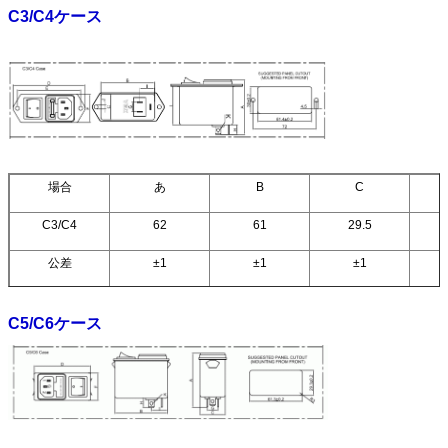
C3/C4ケース
場合
あ
B
C
C3/C4
62
61
29.5
公差
±1
±1
±1
C5/C6ケース