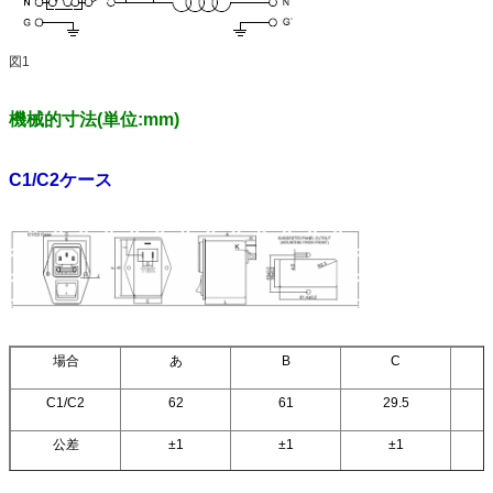
x(R5)
YB11C6-10A-
10A
Q
S
x(R5)
図1
機械的寸法(単位:mm)
C1/C2ケース
場合
あ
B
C
C1/C2
62
61
29.5
公差
±1
±1
±1