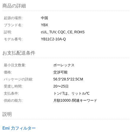
商品の詳細
起源の場所:
中国
ブランド名:
YBX
証明:
cUL, TUV, CQC, CE, ROHS
モデル番号:
YB11C2-10A-Q
お支払配送条件
最小注文数量:
ポーレックス
価格:
交渉可能
パッケージの詳細:
56.5*28.5*22.5CM
受渡し時間:
20〜25日
支払条件:
トン/ Tは、リットル/℃
供給の能力:
月額10000 /関連キーワード
説明
Emi 力フィルター