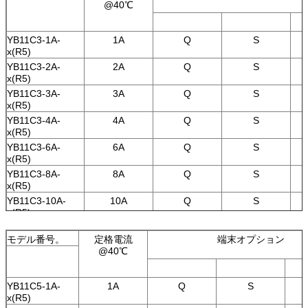
x(R5)
@40℃
YB11C3-1A-
1A
Q
S
x(R5)
YB11C3-2A-
2A
Q
S
x(R5)
YB11C3-3A-
3A
Q
S
x(R5)
YB11C3-4A-
4A
Q
S
x(R5)
YB11C3-6A-
6A
Q
S
x(R5)
YB11C3-8A-
8A
Q
S
x(R5)
YB11C3-10A-
10A
Q
S
x(R5)
YB11C4-1A-
1A
Q
S
x(R5)
モデル番号。
定格電流
端末オプション
@40℃
YB11C4-2A-
2A
Q
S
x(R5)
YB11C4-3A-
3A
Q
S
YB11C5-1A-
1A
Q
S
x(R5)
x(R5)
YB11C4-4A-
4A
Q
S