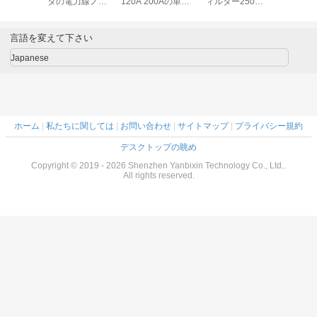
タの電力線ノイ
120A 200Aの単一
ィルター250V
をろ過す
ズ・フィルタEMC
フェーズのEMIフ
10A 60HZ
少20A 3
RFIフィルター
ィルタ
す
言語を変えて下さい
Japanese
ホーム
|
私たちに関しては
|
お問い合わせ
|
サイトマップ
|
プライバシー規約
デスクトップの眺め
Copyright © 2019 - 2026 Shenzhen Yanbixin Technology Co., Ltd..
All rights reserved.