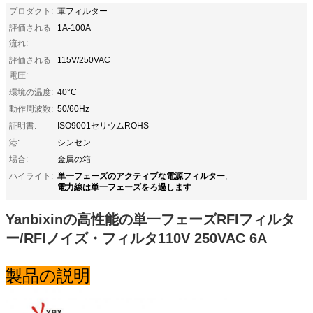
プロダクト:
軍フィルター
評価される
1A-100A
流れ:
評価される
115V/250VAC
電圧:
環境の温度:
40°C
動作周波数:
50/60Hz
証明書:
ISO9001セリウムROHS
港:
シンセン
場合:
金属の箱
単一フェーズのアクティブな電源フィルター
ハイライト:
,
電力線は単一フェーズをろ過します
Yanbixinの高性能の単一フェーズRFIフィルタ
ー/RFIノイズ・フィルタ110V 250VAC 6A
製品の説明