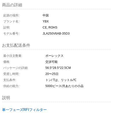
商品の詳細
起源の場所:
中国
ブランド名:
YBX
証明:
CE, ROHS
モデル番号:
JLA250V6AB-35D3
お支払配送条件
最小注文数量:
ポーレックス
価格:
交渉可能
パッケージの詳細:
56.5*28.5*22.5CM
受渡し時間:
20〜25日
支払条件:
トン/ Tは、リットル/℃
供給の能力:
5000ピース/月あたりの小品
説明
単一フェーズRFIフィルター