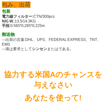
包み、出荷
包装
電力線フィルター:
CTN/300pcs
N/G W.
:13.5/14.3KG
手段
:0.565*0.285*0.225m
郵送物
---出荷の言葉:DHL、UPS、FEDERAL EXPRESS、TNT、
EMS
---港は要求として
シンセン
またはである。
協力する米国Aのチャンスを
与えなさい
あなたを使って!