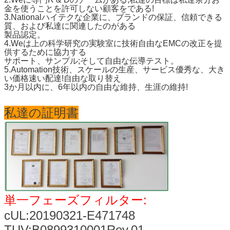
金を使うことを許可しない顧客をである!
3.Nationalハイテクな企業に、ブランドの保証、信頼できる
質、および私達に関連したのがある
製品認定。
4.Weは上の科学研究の実験室に技術自由なEMCの改正を提
供するために協力する
サポート、サンプル;そして自由な伝導テスト。
5.Automation技術、スケールの生産、サービス優秀な、大き
い価格速い配達!自由な取り替え
メッセージ
3か月以内に、6年以内の自由な維持、生涯の維持!
折り返しご連絡いたします
私達の証明書
単一フェーズフィルター:
cUL:20190321-E471748
TUV:B0899310001Rev.01