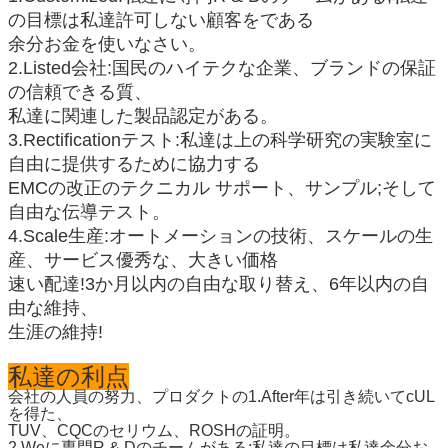
の目標は私達許可しない顧客をである
余分お金を使いなさい。
2.Listed会社:国民のハイテクな企業、ブランドの保証
の信頼できる質、
私達に関連した製品認定がある。
3.Rectificationテスト:私達は上の科学研究の実験室に
自由に提供するために協力する
EMCの改正のテクニカル サポート、サンプル;そして
自由な伝導テスト。
4.Scale生産:オートメーションの技術、スケールの生
産、サービス優秀な、大きい価格
速い配達!3か月以内の自由な取り替え、6年以内の自
由な維持、
生涯の維持!
私達の利点
会社の人員の努力、プロダクトの1.After年は引き続いてcUL
を得た、
TUV、CQCのセリウム、ROSHの証明。
2.Weに専門R & Dのチームがある;私達の目標は私達余分お