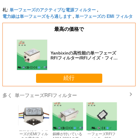
単一フェーズのアクティブな電源フィルター
札:
,
電力線は単一フェーズをろ過します
単一フェーズの EMI フィルタ
,
最高の価格で
Yanbixinの高性能の単一フェーズ
RFIフィルター/RFIノイズ・フィル
タ110V 250VAC 6A
続行
単一フェーズRFIフィルター
多く
密集した単一フェ
ブロックの末端の
電気装置LCRの単
単一フェー
ーズのEMIフィル
銅棒が付いている
一フェーズRFIフ
がEMI E