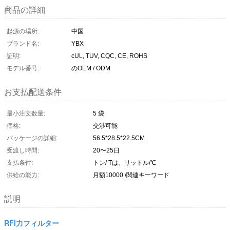
商品の詳細
起源の場所:
中国
ブランド名:
YBX
証明:
cUL, TUV, CQC, CE, ROHS
モデル番号:
のOEM / ODM
お支払配送条件
最小注文数量:
5 袋
価格:
交渉可能
パッケージの詳細:
56.5*28.5*22.5CM
受渡し時間:
20〜25日
支払条件:
トン/ Tは、リットル/℃
供給の能力:
月額10000 /関連キーワード
説明
RFI力フィルター