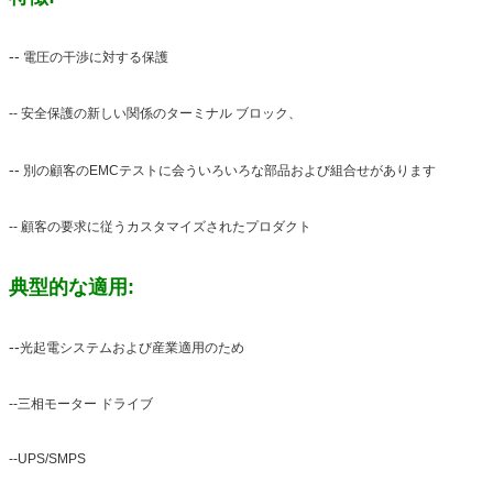
--
電圧の干渉に対する保護
-- 安全保護の新しい関係のターミナル ブロック、
--
別の顧客のEMCテストに会ういろいろな部品および組合せがあります
-- 顧客の要求に従うカスタマイズされたプロダクト
典型的な適用:
--
光起電システムおよび産業適用のため
--三相モーター ドライブ
--UPS/SMPS