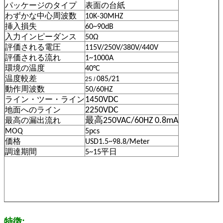
パッケージのタイプ
表面の台紙
わずかな中心周波数
10K-30MHZ
挿入損失
60~90dB
入力インピーダンス
50Ω
評価される電圧
115V/250V/380V/440V
評価される流れ
1~1000A
環境の温度
40°C
温度較差
085/21
25 /
動作周波数
50/60HZ
1450VDC
ライン・ツー・ライン
2250VDC
地面へのライン
最高250VAC/60HZ 0.8mA
最高の漏出流れ
MOQ
5pcs
価格
USD1.5~98.8/Meter
調達期間
5~15平日
特徴: