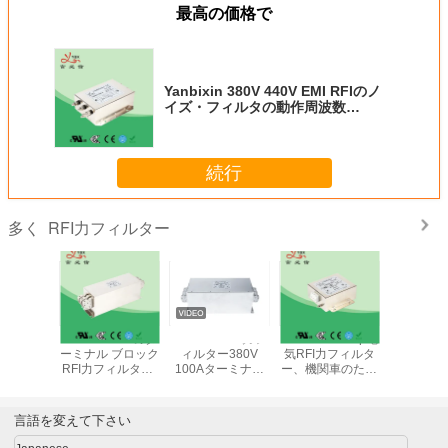
最高の価格で
Yanbixin 380V 440V EMI RFIのノ
イズ・フィルタの動作周波数
50/60HZの環境友好的
続行
RFI力フィルター
多く
C高い発電
Yanbixin 50Aのタ
Yanbixin RFI力フ
Yanbixin 8 Amp電
440VA
めの三相
ーミナル ブロック
ィルター380V
気RFI力フィルタ
理装置の
フィルター
RFI力フィルター/
100Aターミナル
ー、機関車のため
相Emi R
本管Rfiフィルター
ブロックはUPSの
のRFIの電力線フ
ズ・フ
金属の箱
ための三相フィル
ィルター
ターを出力した
言語を変えて下さい