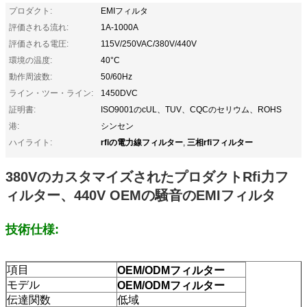
プロダクト:
EMIフィルタ
評価される流れ:
1A-1000A
評価される電圧:
115V/250VAC/380V/440V
環境の温度:
40°C
動作周波数:
50/60Hz
ライン・ツー・ライン:
1450DVC
証明書:
ISO9001のcUL、TUV、CQCのセリウム、ROHS
港:
シンセン
rfiの電力線フィルター
三相rfiフィルター
ハイライト:
,
380VのカスタマイズされたプロダクトRfi力フ
ィルター、440V OEMの騒音のEMIフィルタ
技術仕様:
OEM/ODMフィルター
項目
OEM/ODMフィルター
モデル
伝達関数
低域