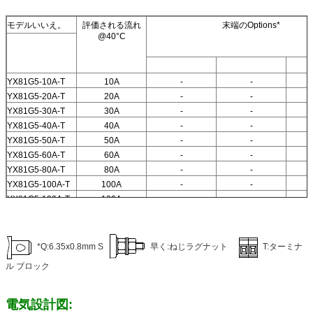
モデルいいえ。
評価される流れ
末端のOptions*
@40°C
YX81G5-10A-T
10A
-
-
YX81G5-20A-T
20A
-
-
YX81G5-30A-T
30A
-
-
YX81G5-40A-T
40A
-
-
YX81G5-50A-T
50A
-
-
YX81G5-60A-T
60A
-
-
YX81G5-80A-T
80A
-
-
YX81G5-100A-T
100A
-
-
YX81G5-120A-T
120A
-
-
YX81G5-160A-T
160A
-
-
*Q:6.35x0.8mm S
早く:ねじラグナット
T:ターミナ
ル ブロック
電気設計図: