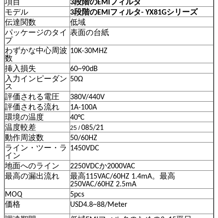
項目
3段階のEMIフィルタ
モデル
3段階のEMIフィルタ- YX81Gシリーズ
伝達関数
低域
パッケージのタイ
表面の台紙
プ
わずかな中心周波
10K-30MHZ
数
挿入損失
60~90dB
入力インピーダン
50Ω
ス
評価される電圧
380V/440V
評価される流れ
1A-100A
環境の温度
40°C
温度較差
085/21
25 /
動作周波数
50/60HZ
ライン・ツー・ラ
1450VDC
イン
地面へのライン
2250VDCか2000VAC
最高の漏出流れ
最高115VAC/60HZ 1.4mA。最高
250VAC/60HZ 2.5mA
MOQ
5pcs
価格
USD4.8~88/Meter