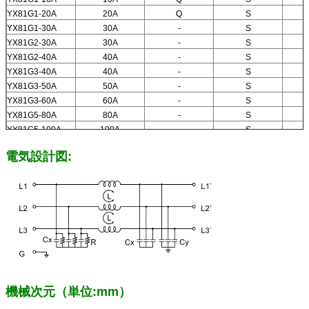
YX81G1-20A
20A
Q
S
YX81G1-30A
30A
-
S
YX81G2-30A
30A
-
S
YX81G2-40A
40A
-
S
YX81G3-40A
40A
-
S
YX81G3-50A
50A
-
S
YX81G3-60A
60A
-
S
YX81G5-80A
80A
-
S
YX81G5-100A
100A
-
S
YX81G6-200A
200A
-
S
電気設計図:
機械次元（単位:mm）