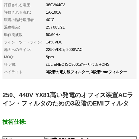
評価される電圧:
380V/440V
評価される流れ:
1A-100A
環境の臨時雇用者:
40°C
温度較差:
25 / 085/21
動作周波数:
50/60Hz
ライン・ツー・ライン:
1450VDC
地面へのライン:
2250VDCか2000VAC
MOQ:
5pcs
証明書:
cUL ENEC ISO9001のセリウムROHS
3段階の電力線フィルター
3段階emcフィルター
ハイライト:
,
250、440V YX81高い発電のオフィス装置ACラ
イン・フィルタのための3段階のEMIフィルタ
技術仕様: