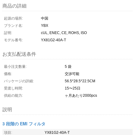
商品の詳細
起源の場所:
中国
ブランド名:
YBX
証明:
cUL, ENEC, CE, ROHS, ISO
モデル番号:
YX81G2-40A-T
お支払配送条件
最小注文数量:
5 袋
価格:
交渉可能
パッケージの詳細:
56.5*28.5*22.5CM
受渡し時間:
15〜25日
供給の能力:
ヶ月あたり2000pcs
説明
3 段階の EMI フィルタ
項目:
YX81G2-40A-T