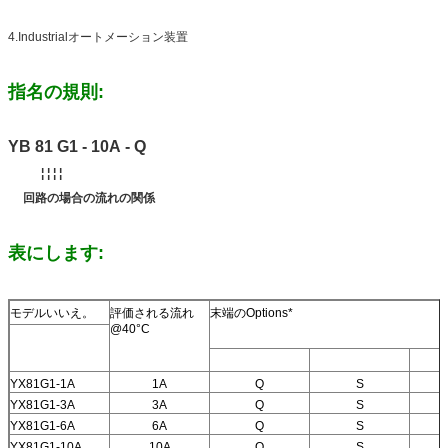
4.Industrialオートメーション装置
指名の規則:
YB 81 G1 - 10A - Q
¦ ¦ ¦ ¦
回路の場合の流れの関係
表にします:
モデルいいえ。
評価される流れ
末端のOptions*
@40°C
YX81G1-1A
1A
Q
S
YX81G1-3A
3A
Q
S
YX81G1-6A
6A
Q
S
YX81G1-10A
10A
Q
S