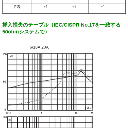
許容
±1
±1
±1
挿入損失のテーブル（IEC/CISPR No.17を一致する
50ohmシステムで）
6/10A 20A