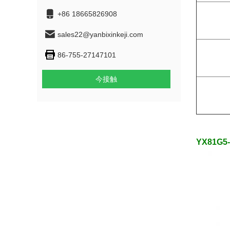
+86 18665826908
sales22@yanbixinkeji.com
86-755-27147101
今接触
YX81G