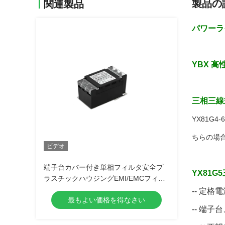
製品の
関連製品
パワーラ
YBX 
三相三線
YX81G
ちらの場
ビデオ
端子台カバー付き単相フィルタ安全プ
YX81
ラスチックハウジングEMI/EMCフィル
タ
-- 定格
最もよい価格を得なさい
-- 端