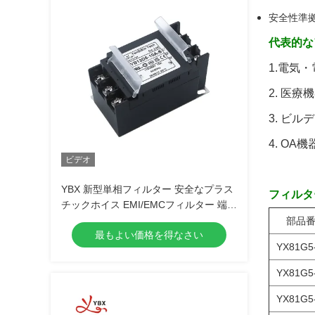
安全性準拠:
代表的な
1.電気
2. 医療
3. ビ
4. OA機
ビデオ
YBX 新型単相フィルター 安全なプラス
フィルタ
チックホイス EMI/EMCフィルター 端末
ブロックカバー
部品
最もよい価格を得なさい
YX81G5
YX81G5
YX81G5