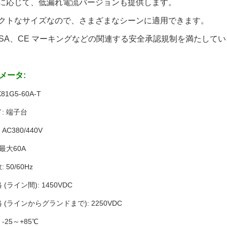
要望に応じて、低漏れ電流バージョンも提供します。
ンパクトなサイズなので、さまざまなシーンに適用できます。
L、CSA、CE マーキングなどの関連する安全承認規制を満たして
メータ:
81G5-60A-T
: 端子台
C380/440V
最大60A
50/60Hz
(ライン間): 1450VDC
(ラインからグランドまで): 2250VDC
25～+85℃