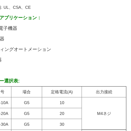
 UL、CSA、CE
アプリケーション：
・電子機器
機器
ルディングオートメーション
器
ー選択表:
番号
場合
定格電流(A)
出力接続
-10A
G5
10
-20A
G5
20
M4ネジ
-30A
G5
30