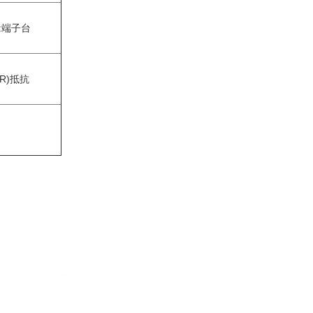
T:端子台
(R)抵抗