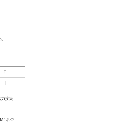
台
T
|
出力接続
:M4ネジ