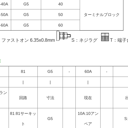
-40A
G5
40
-50A
G5
50
ターミナルブロック
-60A
G5
60
: ファストオン 6.35x0.8mm
S：ネジラグ
T：端子
:
81
G5
-
60A
-
|
|
|
ラン
回路
寸法
現在
81:81サーキッ
10A:10アン
G5
S
ト
ペア