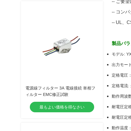
-- ご
-- コ
-- U
製品パラ
モデル: YX
出力モード
定格電圧：A
定格電流: 
電源線フィルター 3A 電線接続 単相フ
ィルター EMC修正試験
動作周波数: 
耐電圧定格 
最もよい価格を得なさい
耐電圧定格 
動作温度：-