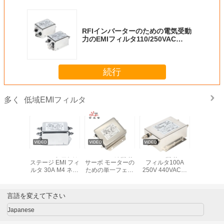
RFIインバーターのための電気受動
力のEMIフィルタ110/250VAC
YB35D4 10A
続行
低域EMIフィルタ
多く
0Hz低域EMI
100A 高電流電源
IECのソケットの
YB11E2 6A EMI
YB21D
タ100A
線フィルター
タイプ低域力をろ
Power Filter Low
ステージ 
 440VAC力
過する6A低い漏出
Pass EMI Filter
ルタ 30A
ィルター
流れをEMIフィル
For Electrical
出力フィ
タ
Equipment
フィ
言語を変えて下さい
Japanese