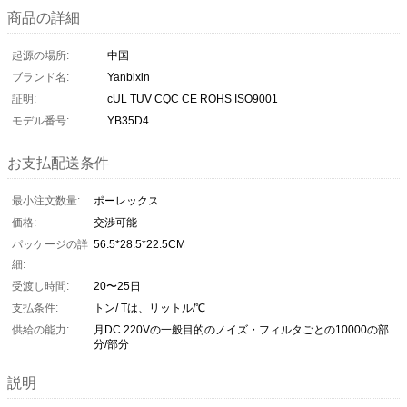
商品の詳細
起源の場所:
中国
ブランド名:
Yanbixin
証明:
cUL TUV CQC CE ROHS ISO9001
モデル番号:
YB35D4
お支払配送条件
最小注文数量:
ポーレックス
価格:
交渉可能
パッケージの詳
56.5*28.5*22.5CM
細:
受渡し時間:
20〜25日
支払条件:
トン/ Tは、リットル/℃
供給の能力:
月DC 220Vの一般目的のノイズ・フィルタごとの10000の部
分/部分
説明