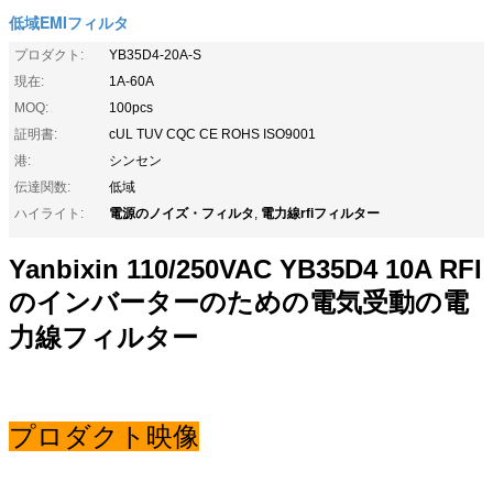
低域EMIフィルタ
プロダクト:
YB35D4-20A-S
現在:
1A-60A
MOQ:
100pcs
証明書:
cUL TUV CQC CE ROHS ISO9001
港:
シンセン
伝達関数:
低域
電源のノイズ・フィルタ
電力線rfiフィルター
ハイライト:
,
Yanbixin 110/250VAC YB35D4 10A RFI
のインバーターのための電気受動の電
力線フィルター
プロダクト映像