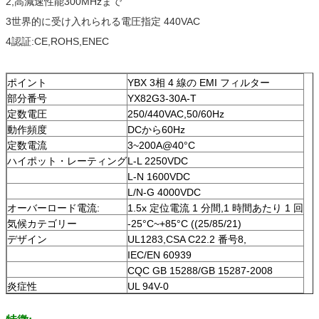
2,高減速性能300MHzまで
3世界的に受け入れられる電圧指定 440VAC
4認証:CE,ROHS,ENEC
ポイント
YBX 3相 4 線の EMI フィルター
部分番号
YX82G3-30A-T
定数電圧
250/440VAC,50/60Hz
動作頻度
DCから60Hz
定数電流
3~200A@40°C
ハイポット・レーティング
L-L 2250VDC
L-N 1600VDC
L/N-G 4000VDC
オーバーロード電流:
1.5x 定位電流 1 分間,1 時間あたり 1 回
気候カテゴリー
-25°C~+85°C ((25/85/21)
デザイン
UL1283,CSA C22.2 番号8,
IEC/EN 60939
CQC GB 15288/GB 15287-2008
炎症性
UL 94V-0