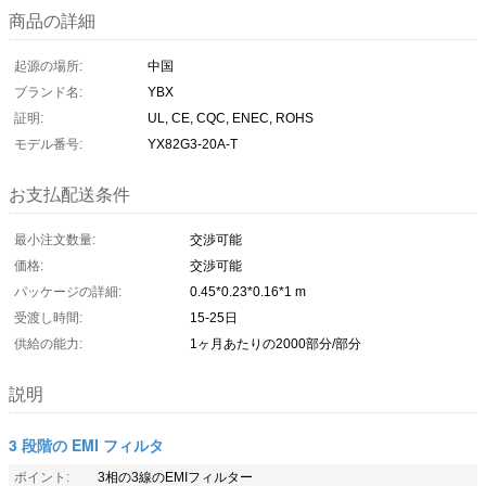
商品の詳細
起源の場所:
中国
ブランド名:
YBX
証明:
UL, CE, CQC, ENEC, ROHS
モデル番号:
YX82G3-20A-T
お支払配送条件
最小注文数量:
交渉可能
価格:
交渉可能
パッケージの詳細:
0.45*0.23*0.16*1 m
受渡し時間:
15-25日
供給の能力:
1ヶ月あたりの2000部分/部分
説明
3 段階の EMI フィルタ
ポイント:
3相の3線のEMIフィルター