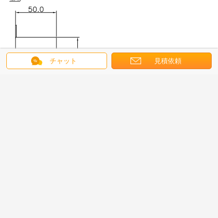
チャット
見積依頼
挿入損失表 (IEC/CISPR No.17) による50ohmシステム)