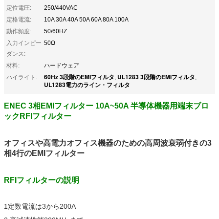
定位電圧:
250/440VAC
定格電流:
10A 30A 40A 50A 60A 80A 100A
動作頻度:
50/60HZ
入力インピー
50Ω
ダンス:
材料:
ハードウェア
60Hz 3段階のEMIフィルタ
UL1283 3段階のEMIフィルタ
ハイライト:
,
,
UL1283電力のライン・フィルタ
ENEC 3相EMIフィルター 10A~50A 半導体機器用端末ブロ
ックRFIフィルター
オフィスや高電力オフィス機器のための高周波衰弱付きの3
相4行のEMIフィルター
RFIフィルターの説明
1定数電流は3から200A