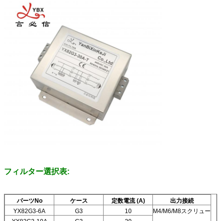
フィルター選択表:
パーツNo
ケース
定数電流 (A)
出力接続
YX82G3-6A
G3
10
M4/M6/M8スクリュー