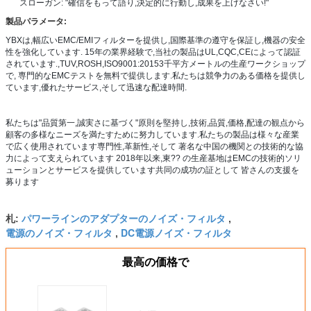
スローガン: "確信をもって語り,決定的に行動し,成果を上げなさい!"
製品パラメータ:
YBXは,幅広いEMC/EMIフィルターを提供し,国際基準の遵守を保証し,機器の安全
性を強化しています. 15年の業界経験で,当社の製品はUL,CQC,CEによって認証
されています.,TUV,ROSH,ISO9001:20153千平方メートルの生産ワークショップ
で, 専門的なEMCテストを無料で提供します.私たちは競争力のある価格を提供し
ています,優れたサービス,そして迅速な配達時間.
私たちは"品質第一,誠実さに基づく"原則を堅持し,技術,品質,価格,配達の観点から
顧客の多様なニーズを満たすために努力しています.私たちの製品は様々な産業
で広く使用されています専門性,革新性,そして 著名な中国の機関との技術的な協
力によって支えられています 2018年以来,東?? の生産基地はEMCの技術的ソリ
ューションとサービスを提供しています共同の成功の証として 皆さんの支援を
募ります
パワーラインのアダプターのノイズ・フィルタ
札:
,
電源のノイズ・フィルタ
DC電源ノイズ・フィルタ
,
最高の価格で