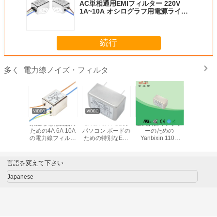
AC単相通用EMIフィルター 220V
1A~10A オシログラフ用電源ライン
フィルター
続行
電力線ノイズ・フィルタ
多く
inの交流電
家庭用電化製品の
1A 3A 6A PCBの
空気調節リアクタ
ホーム・
ン16A
ための4A 6A 10A
パソコン ボードの
ーのための
アンスの
50Vのコン
の電力線フィルタ
ための特別なEMI
Yanbixin 110V
YB12T
フィルタ
ー低域EMI
フィルタの低い現
250V PCBの土台
EMIフィ
Iフィルタ
在の電力線フィル
の電力線ノイズ・
ノイズ・
ター
フィルタ
言語を変えて下さい
Japanese