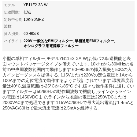
モデル:
YB11E2-3A-W
伝達関数:
低域
定数中心周
10K-30MHZ
波数:
挿入損失:
60~90dB
220V 一般的なEMIフィルター
単相通用EMIフィルター
ハイライト:
,
,
オシログラフ用電源線フィルター
小型の単相フィルター,モデルYB11E2-3A-Wは,低パス転送機能と表
面マウントパッケージタイプを備えています. 10kHzから30MHzの名
前の中央周波数範囲内で動作します.60~90dBの挿入損失と50Ωの入
力インピーダンスを提供する. 115Vまたは220Vの定位電圧と1Aから
100Aまでの定位電流で動作するように設計されています.環境温度容
量は40°C,温度範囲は-25°Cから85°Cです,様々な操作条件に適してい
ますフィルターは50/60Hzの動作周波数で機能し,ラインからライン
の電圧は1450VDCまで,ラインから地面の電圧は2250VDCまたは
2000VACまで処理できます.115VAC/60Hzで最大流出電流は1.4mAと
250VAC/60Hzで最大流出電流は2.5mAを維持する
.