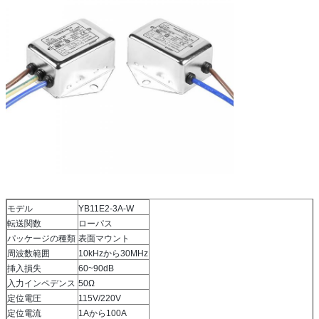
モデル
YB11E2-3A-W
転送関数
ローパス
パッケージの種類
表面マウント
周波数範囲
10kHzから30MHz
挿入損失
60~90dB
入力インペデンス
50Ω
定位電圧
115V/220V
定位電流
1Aから100A