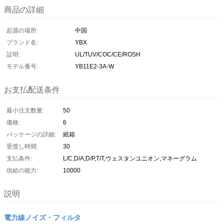
商品の詳細
起源の場所:
中国
ブランド名:
YBX
証明:
UL/TUV/COC/CE/ROSH
モデル番号:
YB11E2-3A-W
お支払配送条件
最小注文数量:
50
価格:
6
パッケージの詳細:
紙箱
受渡し時間:
30
支払条件:
L/C,D/A,D/P,T/T,ウェスタンユニオン,マネーグラム
供給の能力:
10000
説明
電力線ノイズ・フィルタ